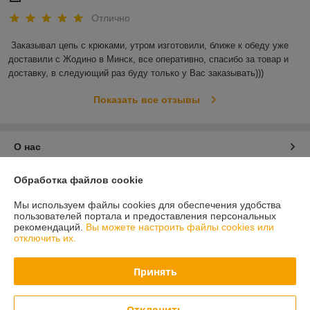
Отлично
Заказывал цепь с крюками, утром изготовили, ближе к обеду уже 
доставили с Жодино в Минск, все оперативно, спасибо за товар и 
доставку, в следующий раз буду только у Вас заказывать)))
Показать все отзывы
О нас
Контакты
Обработка файлов cookie
Мы используем файлы cookies для обеспечения удобства
Доставка и оплата
пользователей портала и предоставления персональных
рекомендаций.
Вы можете настроить файлы cookies или
отключить их.
График работы
Принять
Полная версия сайта
Отклонить
Политика обработки cookies