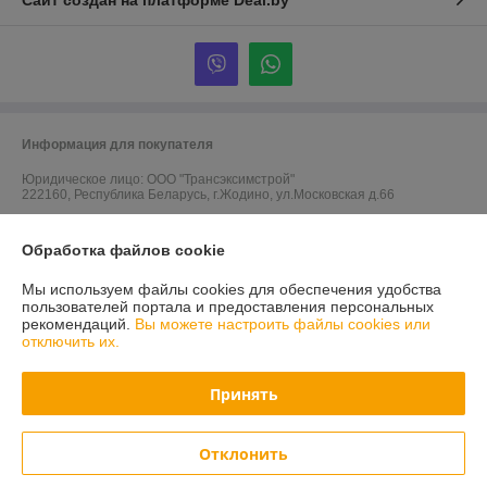
Сайт создан на платформе Deal.by
Информация для покупателя
Юридическое лицо:
ООО "Трансэксимстрой"
222160, Республика Беларусь, г.Жодино, ул.Московская д.66
Регистрационный номер ЕГР: 690805786
Обработка файлов cookie
УНП: 690805786
Мы используем файлы cookies для обеспечения удобства
Регистрационный орган: Жодинский горисполком
пользователей портала и предоставления персональных
рекомендаций.
Вы можете настроить файлы cookies или
Дата регистрации компании: 05.01.2011
отключить их.
Ссылка на свидетельство/лицензию
Принять
Ссылка на свидетельство/лицензию
Ссылка на свидетельство/лицензию
Отклонить
Местонахождение книги жалоб и предложений: ул. Московская, 66