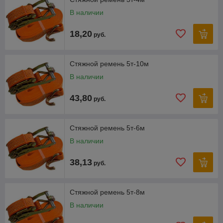
несколько типов стяжных ремней. Для упаковки
В наличии
товаров можно использовать ремень с простым
концом, а для крепления грузов на грузовых
18,20
автомобилях и прицепах лучше использовать ремень с
руб.
двойным крюком.
При необходимости, специалисты Трансэксимстрой помогут
Стяжной ремень 5т-10м
выбрать и купить стяжные ремни в соответствии с
конкретными требованиями по креплению грузов.
В наличии
43,80
руб.
Стяжной ремень 5т-6м
В наличии
38,13
руб.
Стяжной ремень 5т-8м
В наличии