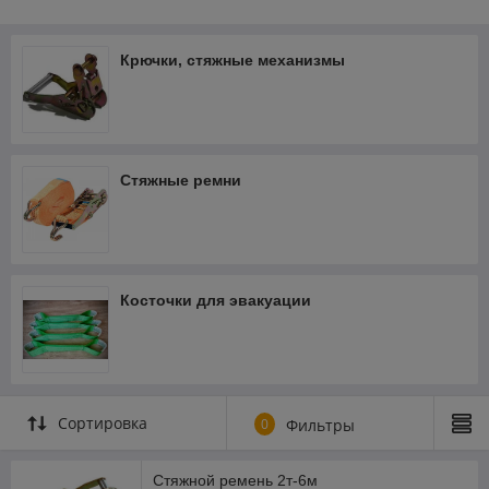
высококачественными
стяжными ремнями от
Трансэксимстрой. Компания
Крючки, стяжные механизмы
предлагает широкий выбор
принадлежностей для
фиксации грузов различной длины и типа, включая стяжные
ремни для крепления с двойным крюком и с простым концом
собственного производства.
Стяжные ремни
Стяжной ремень для груза особенности
Стяжные ремни представляют собой прочные, несущие
нагрузку стропы, используемые для надёжной фиксации
грузов при транспортировке. Обычно они изготавливаются из
полиэфирной ленты, устойчивой к истиранию, и выпускаются
Косточки для эвакуации
различной длины и ширины в зависимости от требований.
Стяжные ремни для крепления
разновидности
Стяжные ремни — чрезвычайно эффективные и безопасные
Сортировка
средства крепления грузов при транспортировке —
0
Фильтры
выпускаются нескольких типов. Прочная и устойчивая к
истиранию лента надёжно фиксируется зубцами храповика,
Стяжной ремень 2т-6м
обеспечивая прочную и надёжную фиксацию.