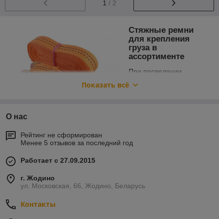
1
/ 2
Стяжные ремни
для крепления
груза в
ассортименте
При проведении
грузоподъёмных работ
Показать всё
очень важно быть
готовым к любой
ситуации. Именно
О нас
поэтому наличие
необходимых
Рейтинг не сформирован
инструментов и оборудования имеет решающее значение.
Менее 5 отзывов за последний год
Такие приспособления, как стяжные ремни, не только
удобны в чрезвычайных ситуациях, но и играют важную роль
Работает с 27.09.2015
в надёжной фиксации груза, вне зависимости от условий и
места применения.
г. Жодино
Купить стяжные ремни
ул. Московская, 66, Жодино, Беларусь
Контакты
Трансэксимстрой предлагает широкий выбор стяжных
ремней, изготовленных из прочных и долговечных