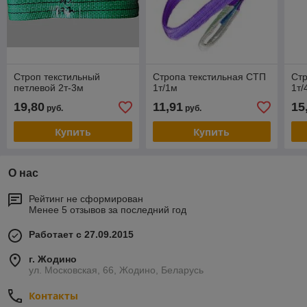
Строп текстильный
Стропа текстильная СТП
Стр
петлевой 2т-3м
1т/1м
1т/
19,80
11,91
15
руб.
руб.
Купить
Купить
О нас
Рейтинг не сформирован
Менее 5 отзывов за последний год
Работает с 27.09.2015
г. Жодино
ул. Московская, 66, Жодино, Беларусь
Контакты