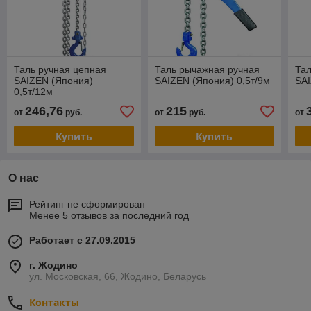
Таль ручная цепная
Таль рычажная ручная
Тал
SAIZEN (Япония)
SAIZEN (Япония) 0,5т/9м
SAI
0,5т/12м
246,76
215
от
руб.
от
руб.
от
Купить
Купить
О нас
Рейтинг не сформирован
Менее 5 отзывов за последний год
Работает с 27.09.2015
г. Жодино
ул. Московская, 66, Жодино, Беларусь
Контакты