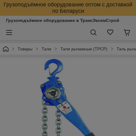
Грузоподъёмное оборудование оптом с доставкой
по Беларуси
Грузоподъёмное оборудование в ТрансЭксимСтрой
Товары
Тали
Тали рычажные (ТРСР)
Таль рыч