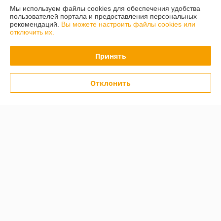
Мы используем файлы cookies для обеспечения удобства
Полная версия сайта
пользователей портала и предоставления персональных
рекомендаций.
Вы можете настроить файлы cookies или
отключить их.
Политика обработки cookies
Принять
Сайт создан на платформе Deal.by
Отклонить
Информация для покупателя
Юридическое лицо:
ООО "Трансэксимстрой"
222160, Республика Беларусь, г.Жодино, ул.Московская д.66
Регистрационный номер ЕГР: 690805786
УНП: 690805786
Регистрационный орган: Жодинский горисполком
Дата регистрации компании: 05.01.2011