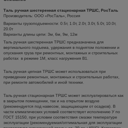
Таль ручная шестеренная стационарная ТРШС, РосТаль
Производитель: ООО «РосТаль», Россия
Варианты грузоподъемности: 0.5т, 1.0т, 2.0т, 3.0т, 5.0т, 10.0т,
20.0т
Варианты длины цепи: 3м, 6м, 9м, 12м
Таль ручная шестеренная ТРШС предназначена для
вертикального подъема, удержания в поднятом положении и
опускания груза при ремонтных, монтажных и строительных
работах в режиме 1М, класс нагружения В1.
Таль ручная цепная ТРШС может использоваться при
приведении ремонтных, монтажных и строительных работах,
при ремонте автомобилей и иной техники.
Таль ручная стационарная ТРШС может эксплуатироваться как
в закрытом помещении, так и на открытом воздухе
(рекомендуется под навесом, защищающем от осадков). В
части климатических условий соответствует исполнению У по
ГОСТ 15150, при условии соответствия смазки температуре
эксплуатации (рекомендуемая/оптимальная для эксплуатации
температура окружающей среды: от -20 до +40°С). Категории