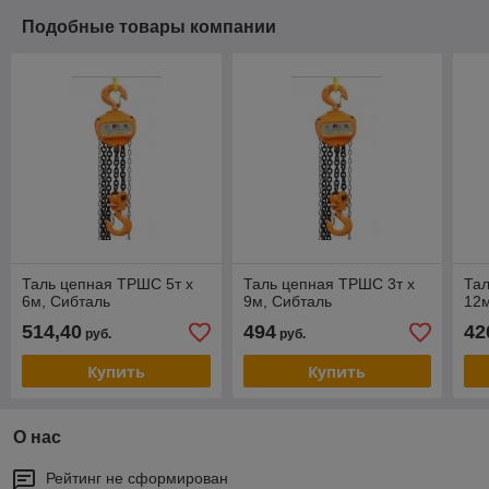
Подобные товары компании
Таль цепная ТРШС 5т х
Таль цепная ТРШС 3т х
Тал
6м, Сибталь
9м, Сибталь
12м
514,40
494
42
руб.
руб.
Купить
Купить
О нас
Рейтинг не сформирован