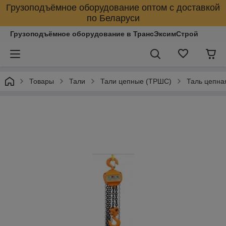
Грузоподъёмное оборудование оптом с доставкой
по Беларуси
Грузоподъёмное оборудование в ТрансЭксимСтрой
Товары
Тали
Тали цепные (ТРШС)
Таль цепна