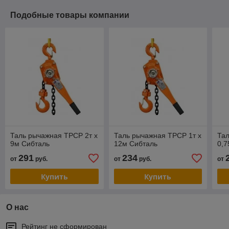
Подобные товары компании
Таль рычажная ТРСР 2т х
Таль рычажная ТРСР 1т х
Та
9м Сибталь
12м Сибталь
0,7
291
234
от
руб.
от
руб.
от
Купить
Купить
О нас
Рейтинг не сформирован