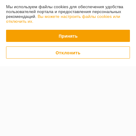
Мы используем файлы cookies для обеспечения удобства
Полная версия сайта
пользователей портала и предоставления персональных
рекомендаций.
Вы можете настроить файлы cookies или
отключить их.
Политика обработки cookies
Принять
Сайт создан на платформе Deal.by
Отклонить
Информация для покупателя
Юридическое лицо:
ООО "Трансэксимстрой"
222160, Республика Беларусь, г.Жодино, ул.Московская д.66
Регистрационный номер ЕГР: 690805786
УНП: 690805786
Регистрационный орган: Жодинский горисполком
Дата регистрации компании: 05.01.2011