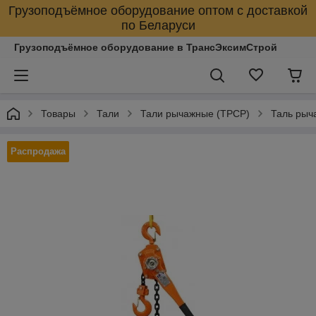
Грузоподъёмное оборудование оптом с доставкой
по Беларуси
Грузоподъёмное оборудование в ТрансЭксимСтрой
Товары
Тали
Тали рычажные (ТРСР)
Таль рыч
Распродажа