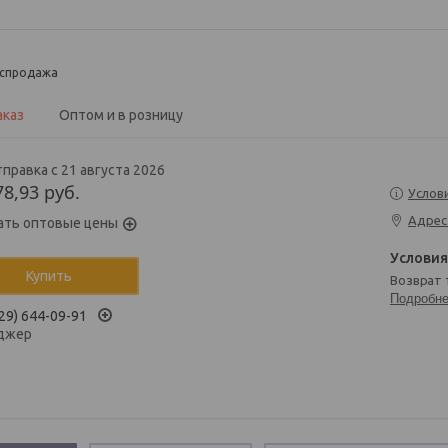
спродажа
аказ
Оптом и в розницу
правка с 21 августа 2026
78,93
руб.
Услов
Адрес
ать оптовые цены
Купить
возврат
Подробн
29) 644-09-91
джер