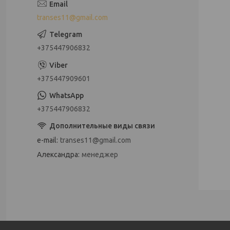
transes11@gmail.com
+375447906832
+375447909601
+375447906832
e-mail
transes11@gmail.com
Александра
менеджер