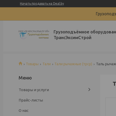
Начать продавать на Deal.by
Грузоподъ
Грузоподъёмное оборудован
ТрансЭксимСтрой
Товары
Тали
Тали рычажные (трср)
Таль рычаж
Т
Товары и услуги
Прайс-листы
О нас