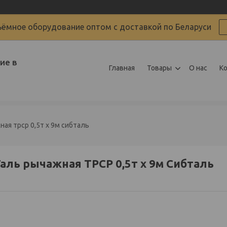
ёмное оборудование оптом с доставкой по Беларуси
ие в
Главная
Товары
О нас
К
ная трср 0,5т х 9м сибталь
аль рычажная ТРСР 0,5т х 9м Сибталь