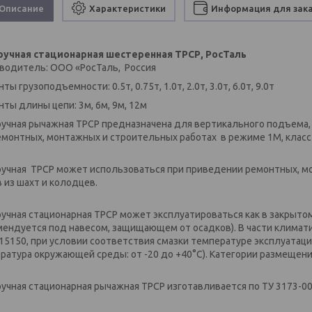
Описание
Характеристики
Информация для зак
ручная стационарная шестеренная ТРСР, РосТаль
водитель: ООО «РосТаль, Россия
ты грузоподъемности: 0.5т, 0.75т, 1.0т, 2.0т, 3.0т, 6.0т, 9.0т
нты длины цепи: 3м, 6м, 9м, 12м
ручная рычажная ТРСР предназначена для вертикального подъема,
емонтных, монтажных и строительных работах в режиме 1М, класс
ручная ТРСР может использоваться при приведении ремонтных, м
в из шахт и колодцев.
ручная стационарная ТРСР может эксплуатироваться как в закрыто
мендуется под навесом, защищающем от осадков). В части климат
15150, при условии соответствия смазки температуре эксплуатац
ратура окружающей среды: от -20 до +40°С). Категории размещения:
ручная стационарная рычажная ТРСР изготавливается по ТУ 3173-0