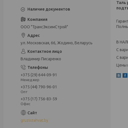
Таль 
подт
Наличие документов
Гаран
Полны
ООО "ТрансЭксимСтрой"
В НАЛ
ул. Московская, 66, Жодино, Беларусь
С вари
С вар
Владимир Писаренко
Цены 
+375 (29) 644-09-91
Менеджер
+375 (44) 790-96-01
Опт
+375 (17) 756-83-59
Офис
gruzozahvat.by