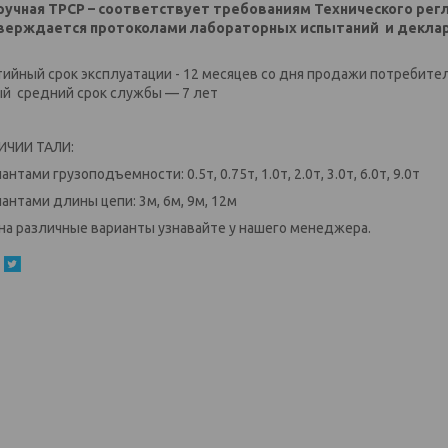
ручная ТРСР – соответствует требованиям Технического рег
верждается протоколами лабораторных испытаний и деклар
тийный срок эксплуатации - 12 месяцев со дня продажи потребите
й средний срок службы — 7 лет
ИЧИИ ТАЛИ:
антами грузоподъемности: 0.5т, 0.75т, 1.0т, 2.0т, 3.0т, 6.0т, 9.0т
иантами длины цепи: 3м, 6м, 9м, 12м
на различные варианты узнавайте у нашего менеджера.