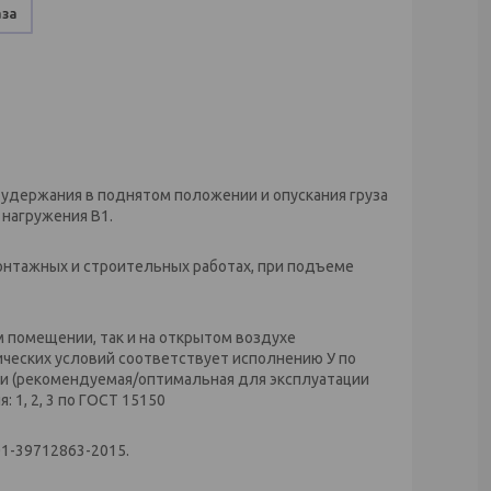
аза
 удержания в поднятом положении и опускания груза
 нагружения В1.
онтажных и строительных работах, при подъеме
м помещении, так и на открытом воздухе
ических условий соответствует исполнению У по
ии (рекомендуемая/оптимальная для эксплуатации
 1, 2, 3 по ГОСТ 15150
01-39712863-2015.