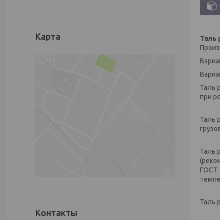
Карта
Таль 
Произ
Вариан
Вариа
Таль 
при р
Таль 
грузо
Таль 
(реко
ГОСТ 
темпе
Таль 