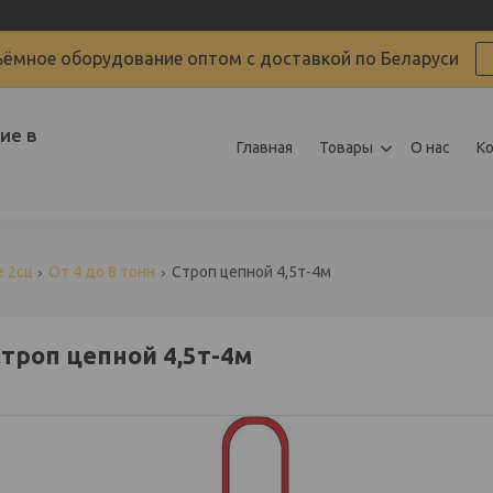
ёмное оборудование оптом с доставкой по Беларуси
ие в
Главная
Товары
О нас
К
 2сц
От 4 до 8 тонн
Строп цепной 4,5т-4м
троп цепной 4,5т-4м