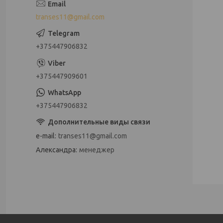
transes11@gmail.com
+375447906832
+375447909601
+375447906832
e-mail
transes11@gmail.com
Александра
менеджер