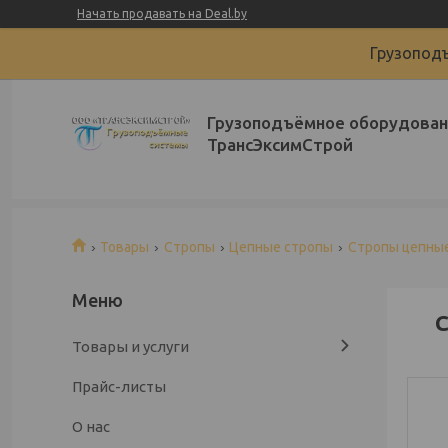
Начать продавать на Deal.by
Грузоподъ
Грузоподъёмное оборудован
ТрансЭксимСтрой
Товары
Стропы
Цепные стропы
Стропы цепные
С
Товары и услуги
Прайс-листы
О нас