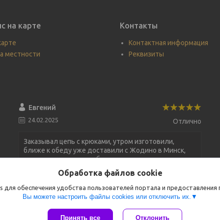
с на карте
Контакты
карте
Контактная информация
а местности
Реквизиты
Евгений
24.02.2025
Отлично
Заказывал цепь с крюками, утром изготовили,
ближе к обеду уже доставили с Жодино в Минск,
все оперативно, спасибо за товар и доставку, в
следующий раз буду только у Вас заказывать)))
Обработка файлов cookie
s для обеспечения удобства пользователей портала и предоставления
Цепь с крюком ЦКР 6,3т/3м
Вы можете настроить файлы cookies или отключить их.
Хорошее обслуживание
Принять все
Отклонить