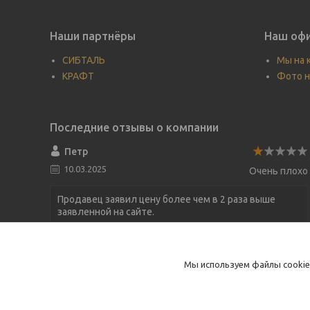
Наши партнёры
Наш офи
СИБТАЛЬ
Мы на 
КРАФТ
Фото н
Петр
10.03.2025
Очень плохо
Продавец заявил цену более чем в 2 раза выше
заявленной на сайте.
Строп текстильный 2т-1,5м
Мы используем файлы cookie
Цена выше заявленной