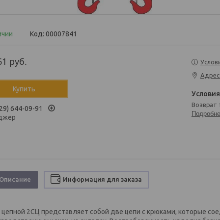
ичии
Код:
00007841
61
руб.
Услов
Адрес
Купить
возврат
29) 644-09-91
Подробн
джер
Описание
Информация для заказа
 цепной 2СЦ представляет собой две цепи с крюками, которые со