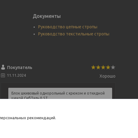
Документы
Руководство цепные стропы
Руководство текстильные стропы
Покупатель
11.11.2024
Хорошо
Блок шкивовый однорольный с крюком и откидной
щекой СибТаль 0,5Т
Строп текстильный 3т-1м
Таль электрическая мини СибТаль 125/250 кг
 персональных рекомендаций.
Хорошее обслуживание