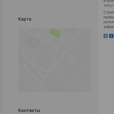
в про
того,
Строп
превы
Карта
испол
зафик