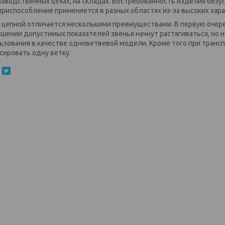
изводственных цехах, на складах. Востребованность изделия безу
 приспособление применяется в разных областях из-за высоких хар
 цепной отличается несколькими преимуществами. В первую очере
шении допустимых показателей звенья начнут растягиваться, но 
ьзования в качестве одноветвевой модели. Кроме того при тран
сировать одну ветку.