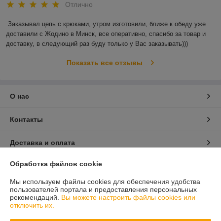
Отлично
Заказывал цепь с крюками, утром изготовили, ближе к обеду уже 
доставили с Жодино в Минск, все оперативно, спасибо за товар и 
доставку, в следующий раз буду только у Вас заказывать)))
Показать все отзывы
О нас
Контакты
Доставка и оплата
Обработка файлов cookie
График работы
Мы используем файлы cookies для обеспечения удобства
Полная версия сайта
пользователей портала и предоставления персональных
рекомендаций.
Вы можете настроить файлы cookies или
отключить их.
Политика обработки cookies