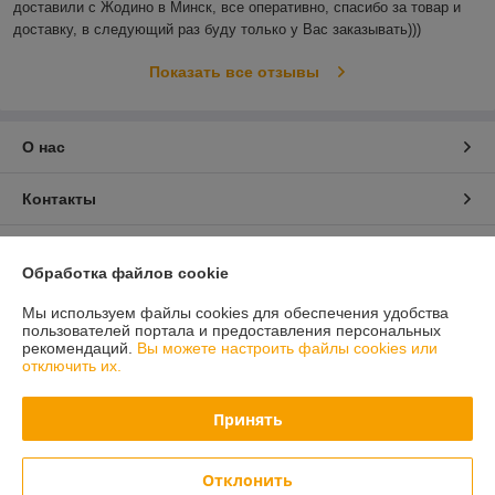
доставили с Жодино в Минск, все оперативно, спасибо за товар и 
доставку, в следующий раз буду только у Вас заказывать)))
Показать все отзывы
О нас
Контакты
Доставка и оплата
Обработка файлов cookie
График работы
Мы используем файлы cookies для обеспечения удобства
пользователей портала и предоставления персональных
рекомендаций.
Вы можете настроить файлы cookies или
Полная версия сайта
отключить их.
Политика обработки cookies
Принять
Сайт создан на платформе Deal.by
Отклонить