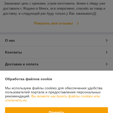
Заказывал цепь с крюками, утром изготовили, ближе к обеду уже 
доставили с Жодино в Минск, все оперативно, спасибо за товар и 
доставку, в следующий раз буду только у Вас заказывать)))
Показать все отзывы
О нас
Контакты
Доставка и оплата
График работы
Обработка файлов cookie
Полная версия сайта
Мы используем файлы cookies для обеспечения удобства
пользователей портала и предоставления персональных
рекомендаций.
Вы можете настроить файлы cookies или
Политика обработки cookies
отключить их.
Сайт создан на платформе Deal.by
Принять