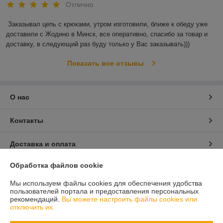
Отлично
Заказывал цепь с крюками, утром изготовили, ближе к обеду уже 
доставили с Жодино в Минск, все оперативно, спасибо за товар и 
доставку, в следующий раз буду только у Вас заказывать)))
Показать все отзывы
О нас
Контакты
Доставка и оплата
Обработка файлов cookie
График работы
Мы используем файлы cookies для обеспечения удобства
Полная версия сайта
пользователей портала и предоставления персональных
рекомендаций.
Вы можете настроить файлы cookies или
отключить их.
Политика обработки cookies