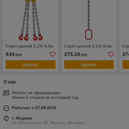
Строп цепной 3,15т-9,5м
Строп цепной 3,15т-9,5м
Стр
634
275,18
27
руб.
руб.
Купить
Купить
О нас
Рейтинг не сформирован
Менее 5 отзывов за последний год
Работает с 27.09.2015
г. Жодино
ул. Московская, 66, Жодино, Беларусь