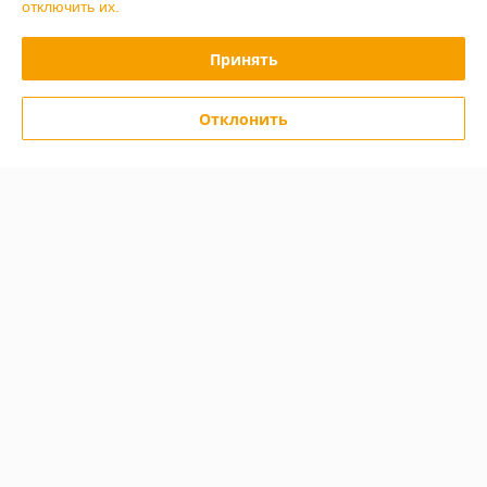
отключить их.
Заказывал цепь с крюками, утром изготовили, ближе к обеду уже 
доставили с Жодино в Минск, все оперативно, спасибо за товар и 
Принять
доставку, в следующий раз буду только у Вас заказывать)))
Показать все отзывы
Отклонить
О нас
Контакты
Доставка и оплата
График работы
Полная версия сайта
Политика обработки cookies
Сайт создан на платформе Deal.by