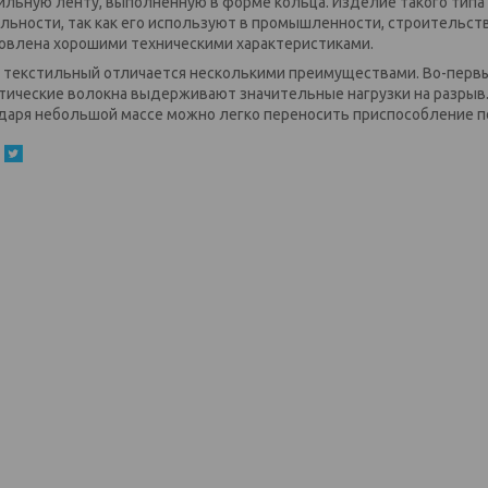
ильную ленту, выполненную в форме кольца. Изделие такого типа
льности, так как его используют в промышленности, строительств
овлена хорошими техническими характеристиками.
 текстильный отличается несколькими преимуществами. Во-первы
тические волокна выдерживают значительные нагрузки на разрыв.
даря небольшой массе можно легко переносить приспособление п