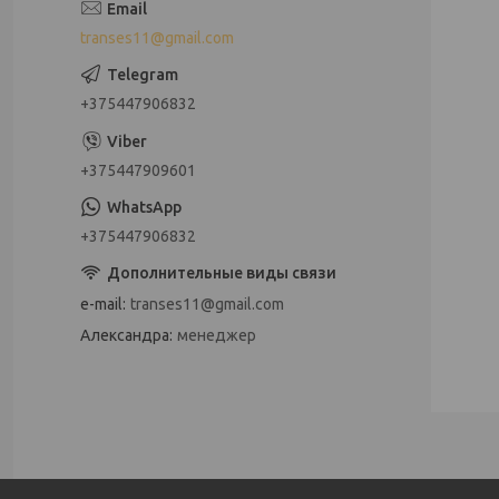
transes11@gmail.com
+375447906832
+375447909601
+375447906832
e-mail
transes11@gmail.com
Александра
менеджер