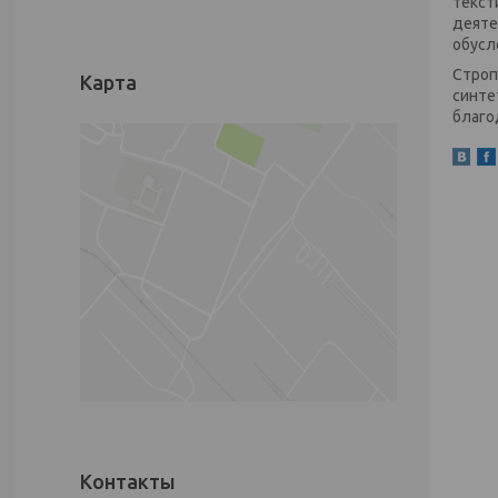
текст
деяте
обусл
Строп
Карта
синте
благо