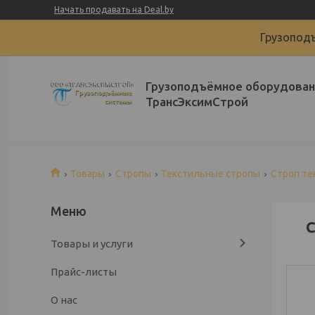
Начать продавать на Deal.by
Грузоподъ
Грузоподъёмное оборудован
ТрансЭксимСтрой
Товары
Стропы
Текстильные стропы
Строп те
С
Товары и услуги
Прайс-листы
О нас