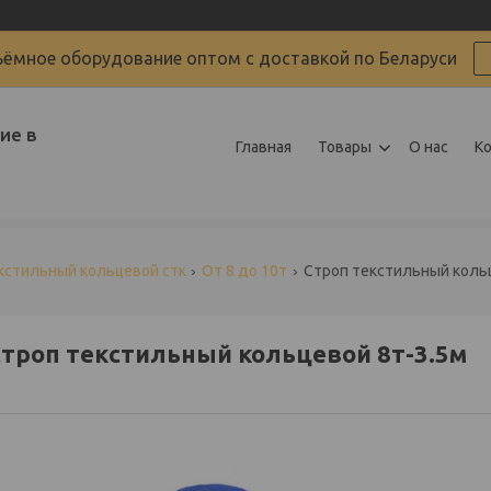
ёмное оборудование оптом с доставкой по Беларуси
ие в
Главная
Товары
О нас
К
кстильный кольцевой стк
От 8 до 10т
Строп текстильный коль
троп текстильный кольцевой 8т-3.5м