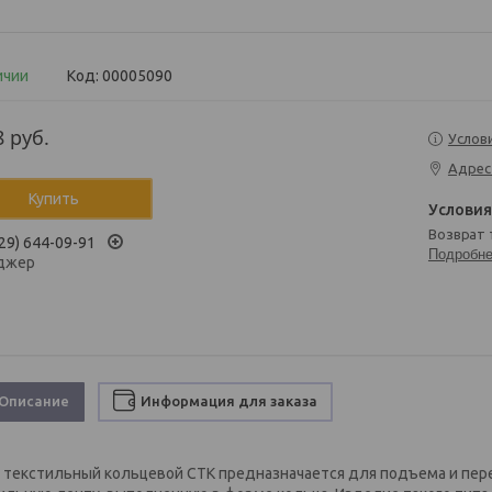
ичии
Код:
00005090
8
руб.
Услов
Адрес
Купить
возврат
29) 644-09-91
Подробн
джер
Описание
Информация для заказа
 текстильный кольцевой СТК предназначается для подъема и пер