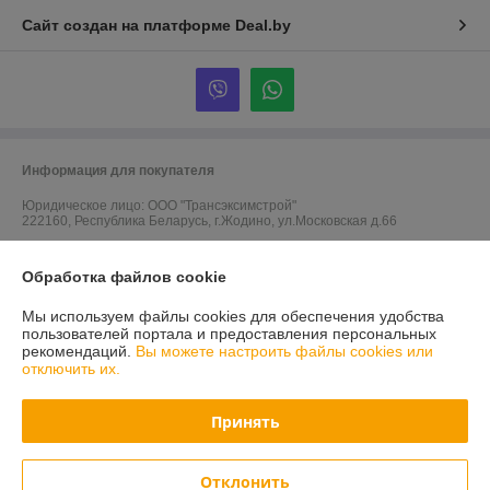
Сайт создан на платформе Deal.by
Информация для покупателя
Юридическое лицо:
ООО "Трансэксимстрой"
222160, Республика Беларусь, г.Жодино, ул.Московская д.66
Регистрационный номер ЕГР: 690805786
Обработка файлов cookie
УНП: 690805786
Мы используем файлы cookies для обеспечения удобства
Регистрационный орган: Жодинский горисполком
пользователей портала и предоставления персональных
рекомендаций.
Вы можете настроить файлы cookies или
Дата регистрации компании: 05.01.2011
отключить их.
Ссылка на свидетельство/лицензию
Принять
Ссылка на свидетельство/лицензию
Ссылка на свидетельство/лицензию
Отклонить