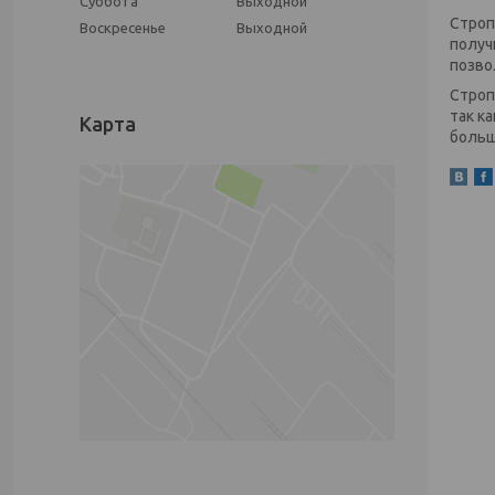
Суббота
Выходной
Строп
Воскресенье
Выходной
получ
позво
Строп
так к
Карта
больш