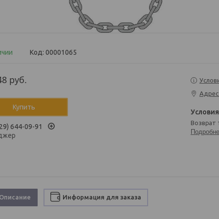
ичии
Код:
00001065
48
руб.
Услов
Адрес
Купить
возврат
29) 644-09-91
Подробн
джер
Описание
Информация для заказа