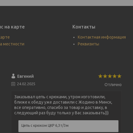
с на карте
Контакты
карте
Контактная информация
а местности
Реквизиты
Евгений
24.02.2025
Отлично
Заказывал цепь с крюками, утром изготовили,
ближе к обеду уже доставили с Жодино в Минск,
все оперативно, спасибо за товар и доставку, в
следующий раз буду только у Вас заказывать)))
Цепь с крюком ЦКР 6,3т/3м