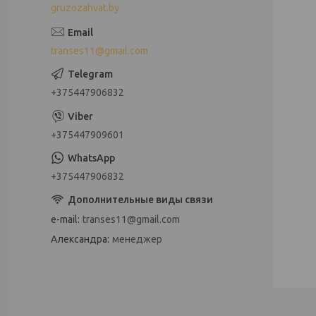
gruzozahvat.by
transes11@gmail.com
+375447906832
+375447909601
+375447906832
e-mail
transes11@gmail.com
Александра
менеджер