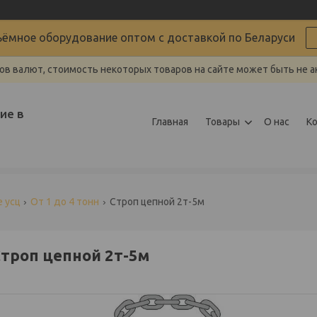
ёмное оборудование оптом с доставкой по Беларуси
ов валют, стоимость некоторых товаров на сайте может быть не а
ие в
Главная
Товары
О нас
К
 усц
От 1 до 4 тонн
Строп цепной 2т-5м
троп цепной 2т-5м