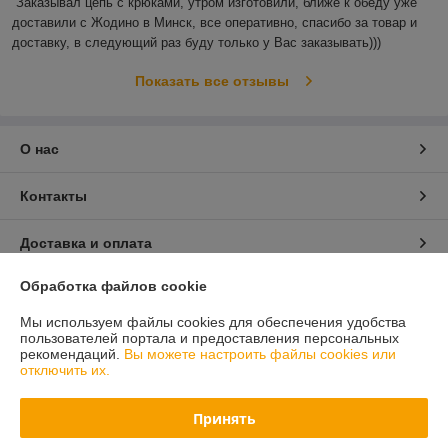
Заказывал цепь с крюками, утром изготовили, ближе к обеду уже 
доставили с Жодино в Минск, все оперативно, спасибо за товар и 
доставку, в следующий раз буду только у Вас заказывать)))
Показать все отзывы
О нас
Контакты
Доставка и оплата
Обработка файлов cookie
График работы
Мы используем файлы cookies для обеспечения удобства
Полная версия сайта
пользователей портала и предоставления персональных
рекомендаций.
Вы можете настроить файлы cookies или
отключить их.
Политика обработки cookies
Принять
Сайт создан на платформе Deal.by