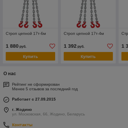
Строп цепной 17т-6м
Строп цепной 17т-4м
Стр
1 880
1 392
1 
руб.
руб.
Купить
Купить
О нас
Рейтинг не сформирован
Менее 5 отзывов за последний год
Работает с 27.09.2015
г. Жодино
ул. Московская, 66, Жодино, Беларусь
Контакты