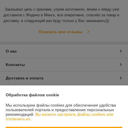
Заказывал цепь с крюками, утром изготовили, ближе к обеду уже 
доставили с Жодино в Минск, все оперативно, спасибо за товар и 
доставку, в следующий раз буду только у Вас заказывать)))
Показать все отзывы
О нас
Контакты
Доставка и оплата
График работы
Обработка файлов cookie
Полная версия сайта
Мы используем файлы cookies для обеспечения удобства
пользователей портала и предоставления персональных
рекомендаций.
Вы можете настроить файлы cookies или
Политика обработки cookies
отключить их.