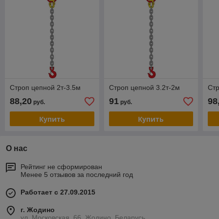
Строп цепной 2т-3.5м
Строп цепной 3.2т-2м
Стр
88,20
91
98
руб.
руб.
Купить
Купить
О нас
Рейтинг не сформирован
Менее 5 отзывов за последний год
Работает с 27.09.2015
г. Жодино
ул. Московская, 66, Жодино, Беларусь