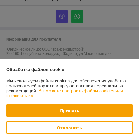
Информация для покупателя
Юридическое лицо:
ООО "Трансэксимстрой"
222160, Республика Беларусь, г.Жодино, ул.Московская д.66
Регистрационный номер ЕГР: 690805786
Обработка файлов cookie
УНП: 690805786
Мы используем файлы cookies для обеспечения удобства
Регистрационный орган: Жодинский горисполком
пользователей портала и предоставления персональных
рекомендаций.
Вы можете настроить файлы cookies или
Дата регистрации компании: 05.01.2011
отключить их.
Ссылка на свидетельство/лицензию
Принять
Ссылка на свидетельство/лицензию
Ссылка на свидетельство/лицензию
Отклонить
Местонахождение книги жалоб и предложений: ул. Московская, 66