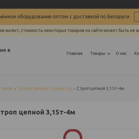
ёмное оборудование оптом с доставкой по Беларуси
ов валют, стоимость некоторых товаров на сайте может быть не а
ие в
Главная
Товары
О нас
К
стропы
Трёхветвевые стропы 3сц
Строп цепной 3,15т-4м
троп цепной 3,15т-4м