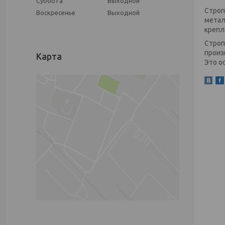
Суббота
Выходной
Строп
Воскресенье
Выходной
метал
крепл
Строп
произ
Карта
Это о