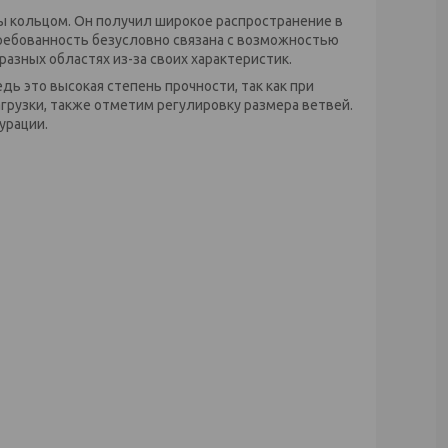
ны кольцом. Он получил широкое распространение в
ребованность безусловно связана с возможностью
азных областях из-за своих характеристик.
ь это высокая степень прочности, так как при
рузки, также отметим регулировку размера ветвей.
урации.