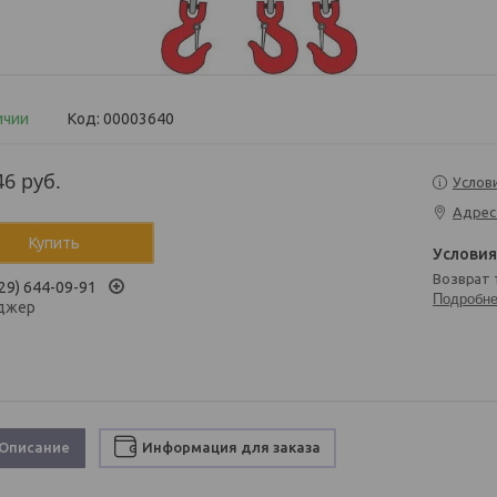
ичии
Код:
00003640
46
руб.
Услов
Адрес
Купить
возврат
29) 644-09-91
Подробн
джер
Описание
Информация для заказа