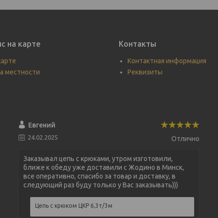
с на карте
Контакты
карте
Контактная информация
а местности
Реквизиты
Евгений
24.02.2025
Отлично
Заказывал цепь с крюками, утром изготовили,
ближе к обеду уже доставили с Жодино в Минск,
все оперативно, спасибо за товар и доставку, в
следующий раз буду только у Вас заказывать)))
Цепь с крюком ЦКР 6,3т/3м