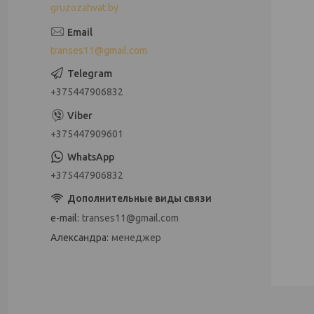
gruzozahvat.by
transes11@gmail.com
+375447906832
+375447909601
+375447906832
e-mail
transes11@gmail.com
Александра
менеджер