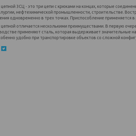
 цепной 3СЦ - это три цепи с крюками на концах, которые соедине
лургии, нефтехимической промышленности, строительстве. Вост
ения одновременно в трех точках. Приспособление применяется в р
 цепной отличается несколькими преимуществами. В первую очеред
водстве применяют сталь, которая выдерживает значительные наг
собенно удобно при транспортировке объектов со сложной конфиг