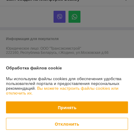
Информация для покупателя
Юридическое лицо:
ООО "Трансэксимстрой"
222160, Республика Беларусь, г.Жодино, ул.Московская д.66
Регистрационный номер ЕГР: 690805786
Обработка файлов cookie
УНП: 690805786
Мы используем файлы cookies для обеспечения удобства
Регистрационный орган: Жодинский горисполком
пользователей портала и предоставления персональных
рекомендаций.
Вы можете настроить файлы cookies или
Дата регистрации компании: 05.01.2011
отключить их.
Ссылка на свидетельство/лицензию
Принять
Ссылка на свидетельство/лицензию
Ссылка на свидетельство/лицензию
Отклонить
Местонахождение книги жалоб и предложений: ул. Московская, 66