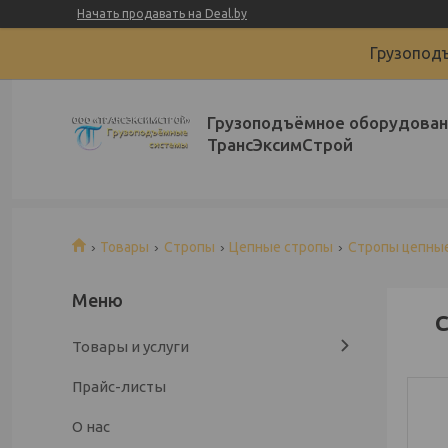
Начать продавать на Deal.by
Грузоподъ
Грузоподъёмное оборудован
ТрансЭксимСтрой
Товары
Стропы
Цепные стропы
Стропы цепные
С
Товары и услуги
Прайс-листы
О нас