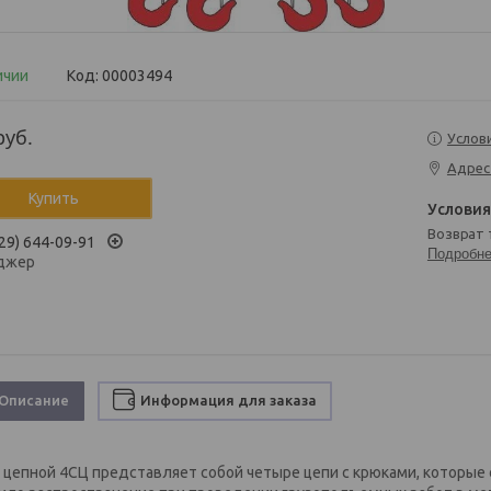
ичии
Код:
00003494
руб.
Услов
Адрес
Купить
возврат
29) 644-09-91
Подробн
джер
Описание
Информация для заказа
 цепной 4СЦ представляет собой четыре цепи с крюками, которые