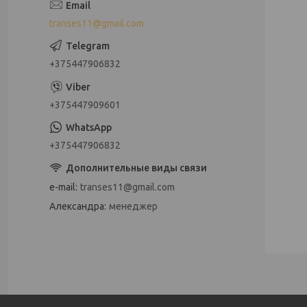
transes11@gmail.com
+375447906832
+375447909601
+375447906832
e-mail
transes11@gmail.com
Александра
менеджер