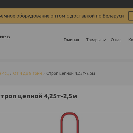
ёмное оборудование оптом с доставкой по Беларуси
ие в
Главная
Товары
О нас
К
 4сц
От 4 до 8 тонн
Строп цепной 4,25т-2,5м
троп цепной 4,25т-2,5м