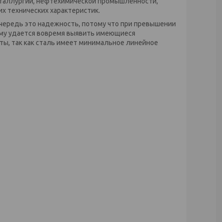
еталлургии, нефтехимической промышленности,
их технических характеристик.
чередь это надежность, потому что при превышении
тому удается вовремя выявить имеющиеся
ы, так как сталь имеет минимальное линейное