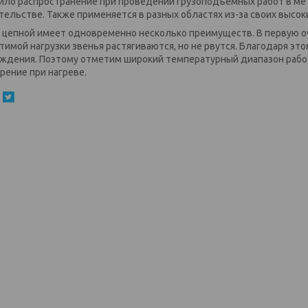
ило распространение при проведении грузоподъемных работ в м
тельстве. Также применяется в разных областях из-за своих высок
 цепной имеет одновременно несколько преимуществ. В первую о
тимой нагрузки звенья растягиваются, но не рвутся. Благодаря э
ждения. Поэтому отметим широкий температурный диапазон работ
рение при нагреве.