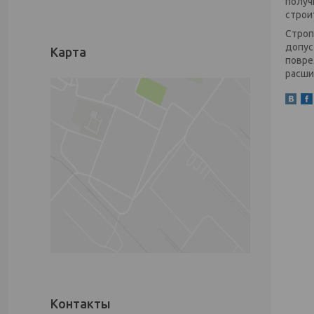
получ
строи
Строп
допус
Карта
повре
расши