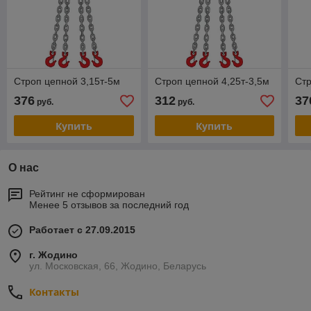
Строп цепной 3,15т-5м
Строп цепной 4,25т-3,5м
Стр
376
312
37
руб.
руб.
Купить
Купить
О нас
Рейтинг не сформирован
Менее 5 отзывов за последний год
Работает с 27.09.2015
г. Жодино
ул. Московская, 66, Жодино, Беларусь
Контакты