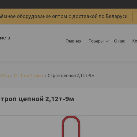
ёмное оборудование оптом с доставкой по Беларуси
ие в
Главная
Товары
О нас
К
 2сц
От 1 до 4 тонн
Строп цепной 2,12т-9м
троп цепной 2,12т-9м