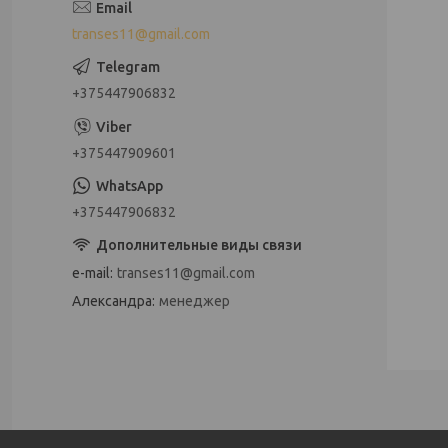
transes11@gmail.com
+375447906832
+375447909601
+375447906832
e-mail
transes11@gmail.com
Александра
менеджер