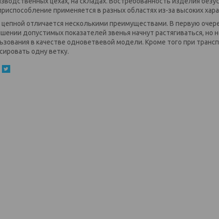
изводственных цехах, на складах. Востребованность изделия безу
 приспособление применяется в разных областях из-за высоких хар
 цепной отличается несколькими преимуществами. В первую очере
шении допустимых показателей звенья начнут растягиваться, но 
ьзования в качестве одноветвевой модели. Кроме того при тран
сировать одну ветку.