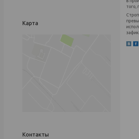
в про
того,
Строп
превы
Карта
испол
зафик