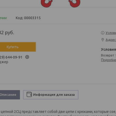
ичии
Код:
00003315
32
руб.
Услов
Адрес
Купить
возврат
29) 644-09-91
Подробн
джер
Описание
Информация для заказа
 цепной 2СЦ представляет собой две цепи с крюками, которые со