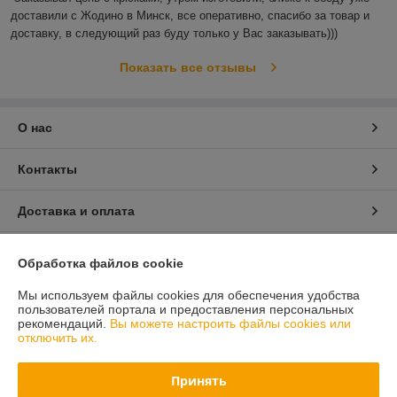
доставили с Жодино в Минск, все оперативно, спасибо за товар и 
доставку, в следующий раз буду только у Вас заказывать)))
Показать все отзывы
О нас
Контакты
Доставка и оплата
График работы
Обработка файлов cookie
Полная версия сайта
Мы используем файлы cookies для обеспечения удобства
пользователей портала и предоставления персональных
рекомендаций.
Вы можете настроить файлы cookies или
Политика обработки cookies
отключить их.
Сайт создан на платформе Deal.by
Принять