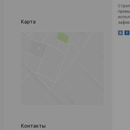
Строп
превы
испол
Карта
зафик