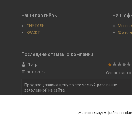
Наши партнёры
Наш офи
СИБТАЛЬ
Мы на 
КРАФТ
Фото н
Петр
10.03.2025
Очень плохо
Продавец заявил цену более чем в 2 раза выше
заявленной на сайте.
Строп текстильный 2т-1,5м
Мы используем файлы cookie
Цена выше заявленной