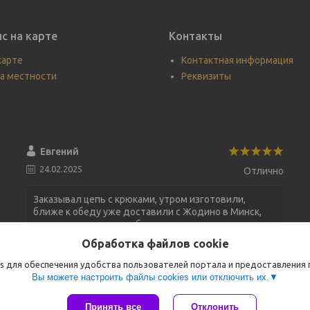
с на карте
Контакты
карте
Контактная информация
а местности
Реквизиты
Евгений
24.02.2025
Отлично
Заказывал цепь с крюками, утром изготовили,
ближе к обеду уже доставили с Жодино в Минск,
все оперативно, спасибо за товар и доставку, в
следующий раз буду только у Вас заказывать)))
Обработка файлов cookie
s для обеспечения удобства пользователей портала и предоставления
Цепь с крюком ЦКР 6,3т/3м
Вы можете настроить файлы cookies или отключить их.
Хорошее обслуживание
Принять все
Отклонить