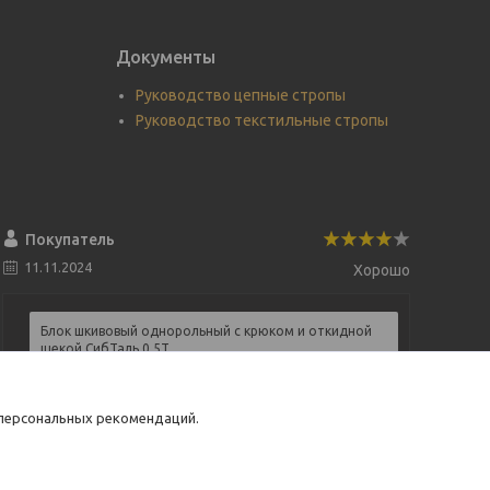
Документы
Руководство цепные стропы
Руководство текстильные стропы
Покупатель
11.11.2024
Хорошо
Блок шкивовый однорольный с крюком и откидной
щекой СибТаль 0,5Т
Строп текстильный 3т-1м
Таль электрическая мини СибТаль 125/250 кг
 персональных рекомендаций.
Хорошее обслуживание