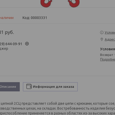
 наличии
Код:
00003331
81
руб.
Услов
Адрес
29) 644-09-91
джер
возврат
Подробн
Описание
Информация для заказа
 цепной 2СЦ представляет собой две цепи с крюками, которые со
изводственных цехах, на складах. Востребованность изделия безу
 приспособление применяется в разных областях из-за высоких хар