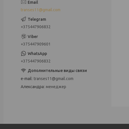
transes11@gmail.com
+375447906832
+375447909601
+375447906832
e-mail
transes11@gmail.com
Александра
менеджер