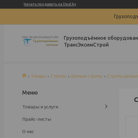
Начать продавать на Deal.by
Грузоподъ
Грузоподъёмное оборудован
ТрансЭксимСтрой
Товары
Стропы
Цепные стропы
Стропы цепные
С
Товары и услуги
Прайс-листы
О нас