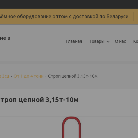
ёмное оборудование оптом с доставкой по Беларуси
ие в
Главная
Товары
О нас
К
 2сц
От 1 до 4 тонн
Строп цепной 3,15т-10м
троп цепной 3,15т-10м