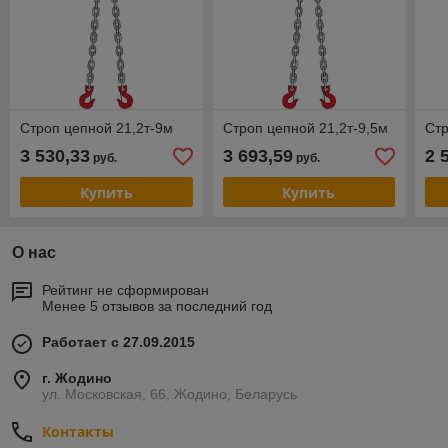
Строп цепной 21,2т-9м
Строп цепной 21,2т-9,5м
Стр
3 530,33
3 693,59
2 
руб.
руб.
Купить
Купить
О нас
Рейтинг не сформирован
Менее 5 отзывов за последний год
Работает с 27.09.2015
г. Жодино
ул. Московская, 66, Жодино, Беларусь
Контакты