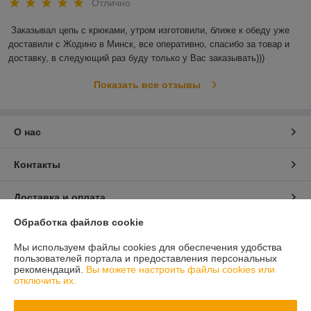
Отлично
Заказывал цепь с крюками, утром изготовили, ближе к обеду уже 
доставили с Жодино в Минск, все оперативно, спасибо за товар и 
доставку, в следующий раз буду только у Вас заказывать)))
Показать все отзывы
О нас
Контакты
Доставка и оплата
Обработка файлов cookie
График работы
Мы используем файлы cookies для обеспечения удобства
пользователей портала и предоставления персональных
Полная версия сайта
рекомендаций.
Вы можете настроить файлы cookies или
отключить их.
Политика обработки cookies