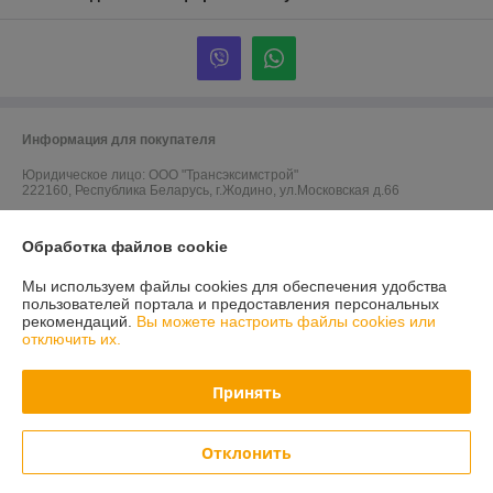
Информация для покупателя
Юридическое лицо:
ООО "Трансэксимстрой"
222160, Республика Беларусь, г.Жодино, ул.Московская д.66
Регистрационный номер ЕГР: 690805786
Обработка файлов cookie
УНП: 690805786
Мы используем файлы cookies для обеспечения удобства
Регистрационный орган: Жодинский горисполком
пользователей портала и предоставления персональных
рекомендаций.
Вы можете настроить файлы cookies или
Дата регистрации компании: 05.01.2011
отключить их.
Ссылка на свидетельство/лицензию
Принять
Ссылка на свидетельство/лицензию
Ссылка на свидетельство/лицензию
Отклонить
Местонахождение книги жалоб и предложений: ул. Московская, 66