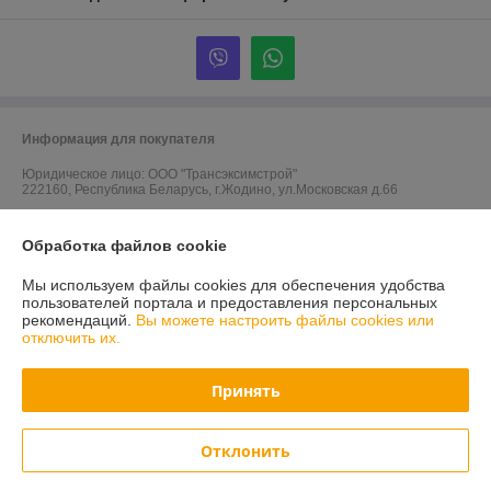
Информация для покупателя
Юридическое лицо:
ООО "Трансэксимстрой"
222160, Республика Беларусь, г.Жодино, ул.Московская д.66
Регистрационный номер ЕГР: 690805786
Обработка файлов cookie
УНП: 690805786
Мы используем файлы cookies для обеспечения удобства
Регистрационный орган: Жодинский горисполком
пользователей портала и предоставления персональных
рекомендаций.
Вы можете настроить файлы cookies или
Дата регистрации компании: 05.01.2011
отключить их.
Ссылка на свидетельство/лицензию
Принять
Ссылка на свидетельство/лицензию
Ссылка на свидетельство/лицензию
Отклонить
Местонахождение книги жалоб и предложений: ул. Московская, 66