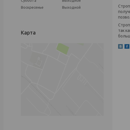
Суббота
Выходной
Строп
Воскресенье
Выходной
получ
позво
Строп
так к
Карта
больш