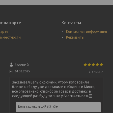
с на карте
Контакты
карте
Контактная информация
а местности
Реквизиты
Евгений
24.02.2025
Отлично
Заказывал цепь с крюками, утром изготовили,
ближе к обеду уже доставили с Жодино в Минск,
все оперативно, спасибо за товар и доставку, в
следующий раз буду только у Вас заказывать)))
Цепь с крюком ЦКР 6,3т/3м