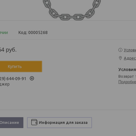
ичии
Код:
00005268
64
руб.
Услов
Адрес
Купить
возврат
29) 644-09-91
Подробн
джер
Описание
Информация для заказа