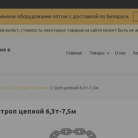
ёмное оборудование оптом с доставкой по Беларуси
ов валют, стоимость некоторых товаров на сайте может быть не а
ие в
Главная
Товары
О нас
К
 усц
От 6 до 10 тонн
Строп цепной 6,3т-7,5м
троп цепной 6,3т-7,5м