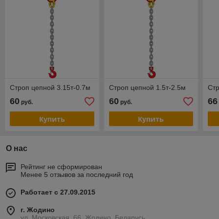
Строп цепной 3.15т-0.7м
Строп цепной 1.5т-2.5м
Стр
60
60
66
руб.
руб.
Купить
Купить
О нас
Рейтинг не сформирован
Менее 5 отзывов за последний год
Работает с 27.09.2015
г. Жодино
ул. Московская, 66, Жодино, Беларусь