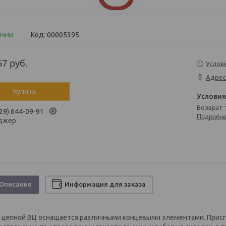
ичии
Код:
00005395
57
руб.
Услов
Адрес
Купить
возврат
29) 644-09-91
Подробн
джер
Описание
Информация для заказа
 цепной ВЦ оснащается различными концевыми элементами. Присп