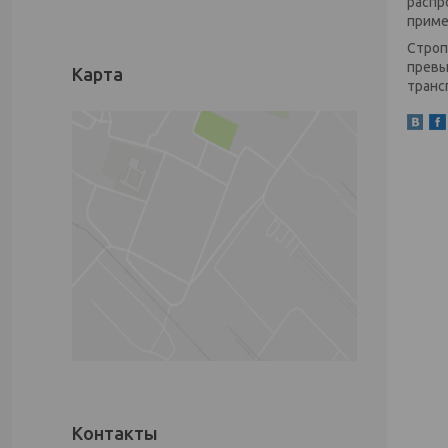
распр
приме
Строп
превы
Карта
транс