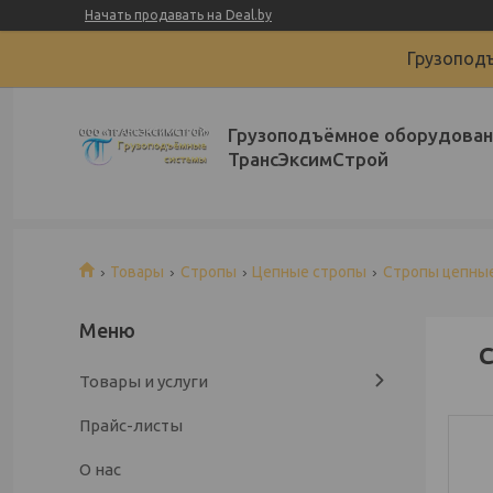
Начать продавать на Deal.by
Грузоподъ
Грузоподъёмное оборудован
ТрансЭксимСтрой
Товары
Стропы
Цепные стропы
Стропы цепные
С
Товары и услуги
Прайс-листы
О нас