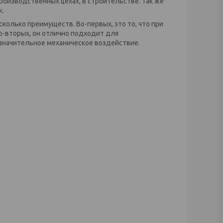
роизводственных цехах, в строительстве. Так же
к.
колько преимуществ. Во-первых, это то, что при
Во-вторых, он отлично подходит для
значительное механическое воздействие.