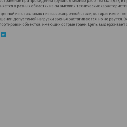
остранение при проведении грузоподъемных работ на складах, в п
няется в разных областях из-за высоких технических характеристи
 цепной изготавливают из высокопрочной стали, которая имеет нес
шении допустимой нагрузки звенья растягиваются, но не рвутся. 
портировки объектов, имеющих острые грани. Цепь выдерживает 