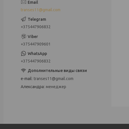
transes11@gmail.com
+375447906832
+375447909601
+375447906832
e-mail
transes11@gmail.com
Александра
менеджер