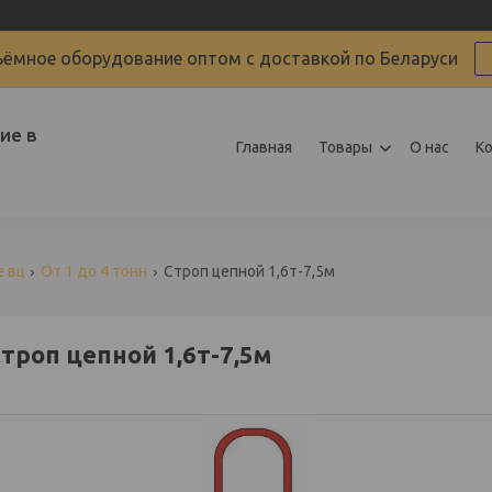
ёмное оборудование оптом с доставкой по Беларуси
ие в
Главная
Товары
О нас
К
 вц
От 1 до 4 тонн
Строп цепной 1,6т-7,5м
троп цепной 1,6т-7,5м