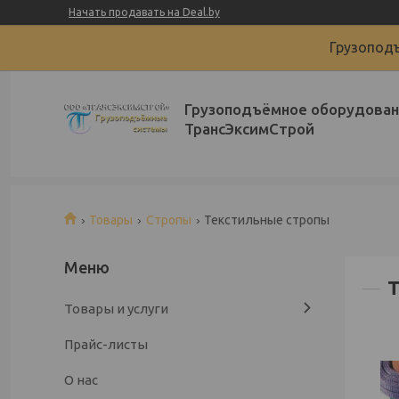
Начать продавать на Deal.by
Грузоподъ
Грузоподъёмное оборудован
ТрансЭксимСтрой
Товары
Стропы
Текстильные стропы
Товары и услуги
Прайс-листы
О нас