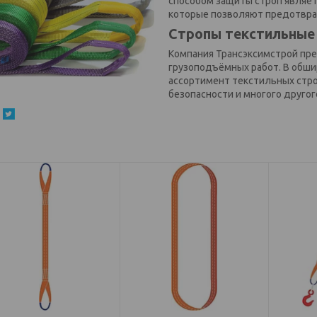
способом защиты строп являет
которые позволяют предотврат
Стропы текстильные 
Компания Трансэксимстрой пр
грузоподъёмных работ. В обши
ассортимент текстильных стр
безопасности и многого другог