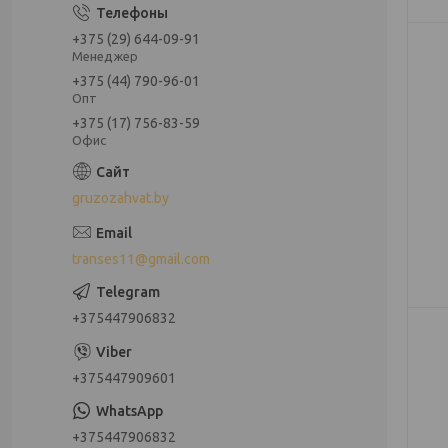
+375 (29) 644-09-91
Менеджер
+375 (44) 790-96-01
Опт
+375 (17) 756-83-59
Офис
gruzozahvat.by
transes11@gmail.com
+375447906832
+375447909601
+375447906832