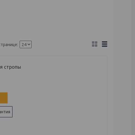
я стропы
антия