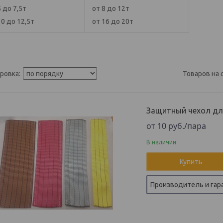
5 до 7,5т
от 8 до 12т
10 до 12,5т
от 16 до 20т
Защитный чехол дл
от 10
руб.
/пара
В наличии
Купить
Производитель и гар