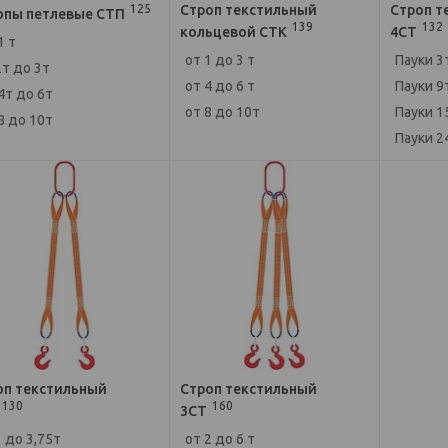
125
Строп текстильный
Строп т
опы петлевые СТП
139
132
кольцевой СТК
4СТ
1 т
от 1 до 3 т
Пауки 3
2т до 3т
от 4 до 6 т
Пауки 9
4т до 6т
от 8 до 10т
Пауки 1
8 до 10т
Пауки 2
оп текстильный
Строп текстильный
130
160
3СТ
1 до 3,75т
от 2 до 6 т