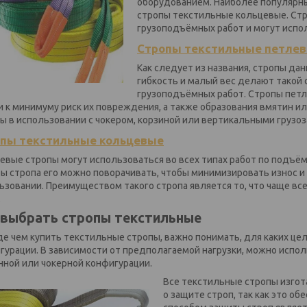
оборудованием. Наиболее популярн
стропы текстильные кольцевые. Ст
грузоподъёмных работ и могут испо
Стропы текстильные петле
Как следует из названия, стропы да
гибкость и малый вес делают такой
грузоподъёмных работ. Стропы петл
и к минимуму риск их повреждения, а также образования вмятин ил
ы в использовании с чокером, корзиной или вертикальными грузо
пы текстильные кольцевые
евые стропы могут использоваться во всех типах работ по подъём
ы стропа его можно поворачивать, чтобы минимизировать износ 
ьзовании.
Преимуществом такого стропа является то, что чаще все
.
 выбрать стропы текстильные
е чем купить текстильные стропы, важно понимать, для каких це
гурации. В зависимости от предполагаемой нагрузки, можно испо
нной или чокерной конфигурации.
Все текстильные
стропы изгот
о защите строп, так как это о