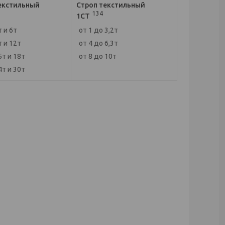
екстильный
Строп текстильный
134
1СТ
т и 6т
от 1 до 3,2т
т и 12т
от 4 до 6,3т
5т и 18т
от 8 до 10т
4т и 30т