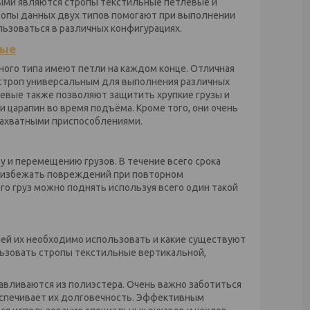
ыми являются стропы текстильные петлевые и
ропы данных двух типов помогают при выполнении
льзоваться в различных конфигурациях.
вые
нного типа имеют петли на каждом конце. Отличная
 строп универсальным для выполнения различных
евые также позволяют защитить хрупкие грузы и
и царапин во время подъёма. Кроме того, они очень
захватными приспособлениями.
у и перемещению грузов. В течение всего срока
и избежать повреждений при повторном
го груз можно поднять используя всего один такой
лей их необходимо использовать и какие существуют
льзовать стропы текстильные вертикальной,
авливаются из полиэстера.
Очень важно заботиться
беспечивает их долговечность. Эффективным