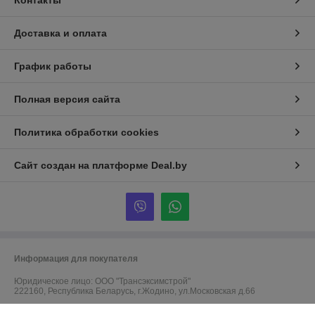
Доставка и оплата
График работы
Полная версия сайта
Политика обработки cookies
Сайт создан на платформе Deal.by
Информация для покупателя
Юридическое лицо:
ООО "Трансэксимстрой"
222160, Республика Беларусь, г.Жодино, ул.Московская д.66
Регистрационный номер ЕГР: 690805786